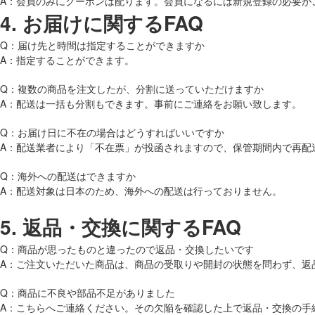
A：会員のみにクーポンは配ります。会員になるには新規登録の必要が
4.
お届けに関するFAQ
Q：届け先と時間は指定することができますか
A：指定することができます。
Q：複数の商品を注文したが、分割に送っていただけますか
A：配送は一括も分割もできます。事前にご連絡をお願い致します。
Q：お届け日に不在の場合はどうすればいいですか
A：配送業者により「不在票」が投函されますので、保管期間内で再配
Q：海外への配送はできますか
A：配送対象は日本のため、海外への配送は行っておりません。
5.
返品・交換に関するFAQ
Q：商品が思ったものと違ったので返品・交換したいです
A：ご注文いただいた商品は、商品の受取りや開封の状態を問わず、返
Q：商品に不良や部品不足がありました
A：こちらへご連絡ください。その欠陥を確認した上で返品・交換の手