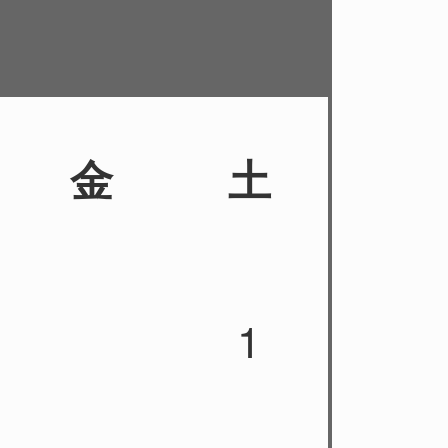
金
土
1