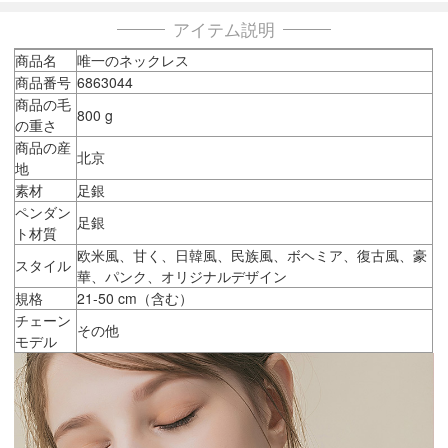
アイテム説明
商品名
唯一のネックレス
商品番号
6863044
商品の毛
800 g
の重さ
商品の産
北京
地
素材
足銀
ペンダン
足銀
ト材質
欧米風、甘く、日韓風、民族風、ボヘミア、復古風、豪
スタイル
華、パンク、オリジナルデザイン
規格
21-50 cm（含む）
チェーン
その他
モデル