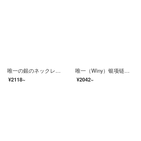
唯一の銀のネックレス女性の四つ葉のクローバーのセット999足の銀のネックレス+ブレスレットのセットは証明書を配合します。
唯一（Winy）银项链女士跳动的心两件套999足银项链+耳钉套装配证书
¥2118~
¥2042~