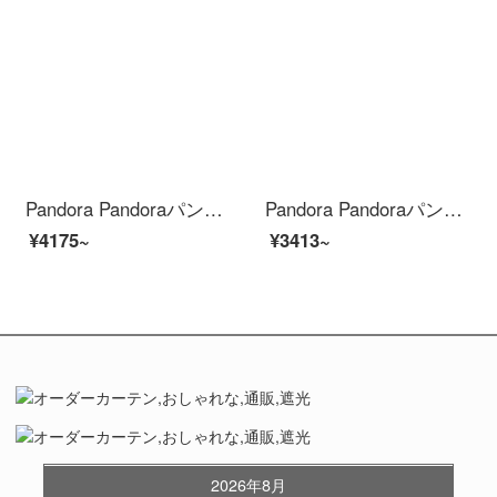
Pandora Pandoraパンドラカップルは指輪の女性バラの金色のしずく180945 CZファッションアクセサリーにプレゼントをあげます。
Pandora Pandoraパンドラカップルは指輪の女性バラゴールドPANDORAに対して愛情を表します。18733ファッションアクセサリーは彼女にプレゼントします。
¥4175~
¥3413~
2026年8月