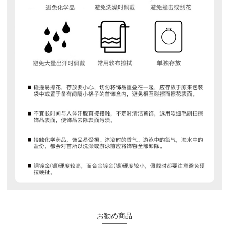
お勧め商品