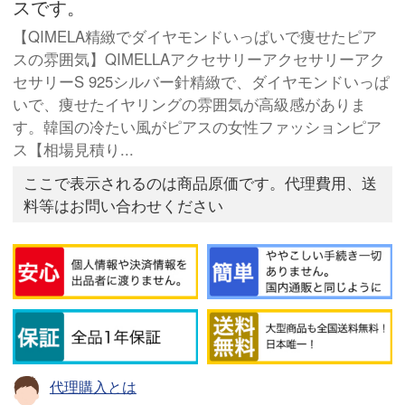
スです。
【QIMELA精緻でダイヤモンドいっぱいで痩せたピア
スの雰囲気】QIMELLAアクセサリーアクセサリーアク
セサリーS 925シルバー針精緻で、ダイヤモンドいっぱ
いで、痩せたイヤリングの雰囲気が高級感がありま
す。韓国の冷たい風がピアスの女性ファッションピア
ス【相場見積り...
ここで表示されるのは商品原価です。代理費用、送
料等はお問い合わせください
代理購入とは