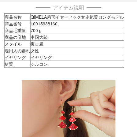
アイテム説明
商品名称
QIMELA扇形イヤーフック女史気質ロングモデル
商品番号
10015938160
商品毛重量
700 g
商品の産地
中国大陸
スタイル
復古風
適用人の群れ
女性
イヤリング
イヤリング
材質
ジルコン