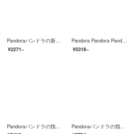
Pandoraパンドラの新年の贈り物の指輪の女性925銀の気持ちが入り交じっています。
Pandora Pandora Pandora Pandoraのバラの金色の指輪の永久不変の記号の開口式の指輪の188882 C-01ファッション的なアクセサリーの彼女の贈り物の佳品
¥2271~
¥5318~
Pandoraパンドラの指輪の女性のバラの金色の願いがきらめいています。186316 CZファッションアクセサリーは彼女にプレゼントします。
Pandoraパンドラの指輪の女性925銀流星196353 CZファッションアクセサリーは彼女にプレゼントします。