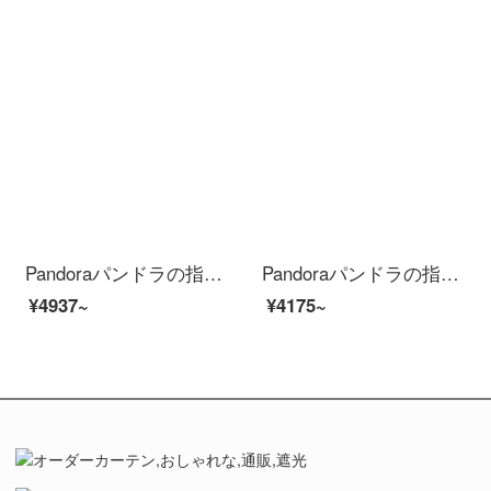
Pandoraパンドラの指輪の女性925シルバー経典優雅196250 CZファッションアクセサリーは彼女にプレゼントします。
Pandoraパンドラの指輪の女性925銀のPANDORAの心190963 CZファッションアクセサリーは彼女にプレゼントします。
¥4937~
¥4175~