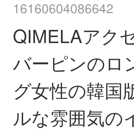
16160604086642
QIMELAアク
バーピンのロ
グ女性の韓国
ルな雰囲気の