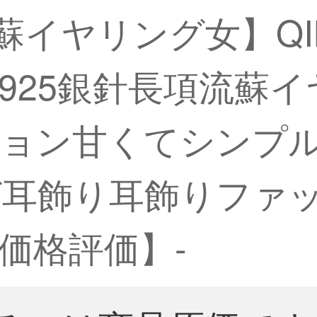
流蘇イヤリング女】Q
 925銀針長項流蘇
ション甘くてシンプ
グ耳飾り耳飾りファ
価格評価】-