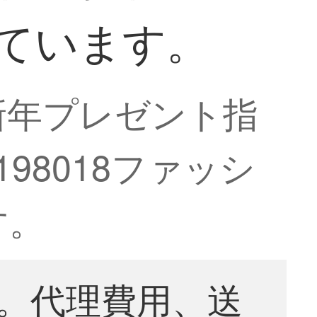
っています。
新年プレゼント指
98018ファッシ
す。
。代理費用、送