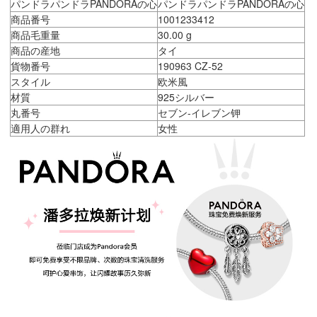
パンドラパンドラPANDORAの心
パンドラパンドラPANDORAの心
商品番号
1001233412
商品毛重量
30.00 g
商品の産地
タイ
貨物番号
190963 CZ-52
スタイル
欧米風
材質
925シルバー
丸番号
セブン-イレブン钾
適用人の群れ
女性