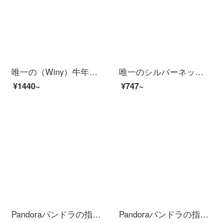
唯一の（Winy）牛年本命年の銀のネックレスの女性のファッション的なアクセサリはぶら下がってカップルの鎖骨の鎖の925銀の暖かくて変色するアクセサリーは彼女に贈り物を送ります。
唯一のシルバーネックレス女性ファッションアクセサリーペンダントカップル鎖骨チェーン999足銀アクセサリー菱星鎖骨チェーン配合
¥1440~
¥747~
Pandoraパンドラの指輪女性バラゴールドの3つのピンクの菊の指輪188792 C 01ファッションアクセサリーは彼女にプレゼントします。
Pandoraパンドラの指輪女性バラ色の長い桃の花シリーズPandoraRoseの指輪18808 NCCMXファッションアクセサリーは彼女にプレゼントします。