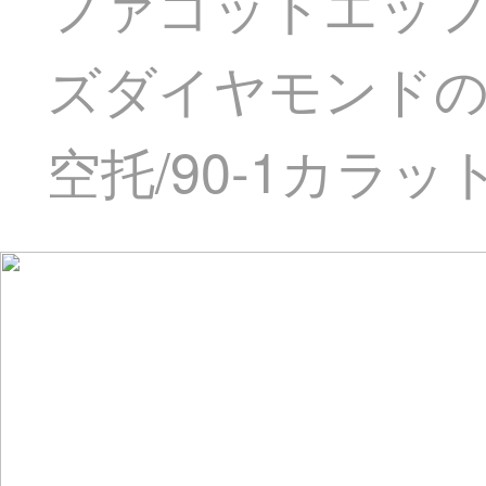
ファゴットエッ
ズダイヤモンドの指
空托/90-1カラッ