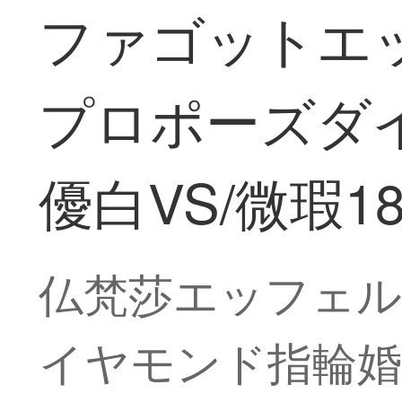
ファゴットエ
プロポーズダイ
優白VS/微瑕18
仏梵莎エッフェル
イヤモンド指輪婚約指