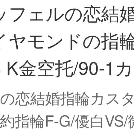
ッフェルの恋結
ヤモンドの指輪婚
 K金空托/90-1
の恋結婚指輪カス
輪F-G/優白VS/微