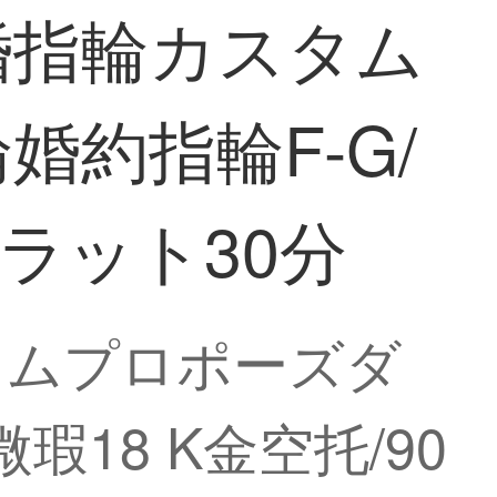
婚指輪カスタム
約指輪F-G/
カラット30分
タムプロポーズダ
瑕18 K金空托/90