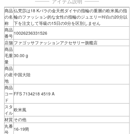
アイテム説明
商品
仏梵莎は18 Kバラの金天然ダイヤの指輪の重層の欧米風の指
の名
輪のファッション的な女性の指輪のジュエリーH/白の20分以
称
下を注文して等級の15日の0分を区別しません
商品
10026236331526
番号
店舗
ファゴッサファッションアクセサリー旗艦店
商品
毛重
30.00 g
量
商品
の産
中国大陸
地
商品
コー
FFS 7134218 4519 A
ド
スタ
欧米風
イル
材質
その他
丸番
16-19菵
号