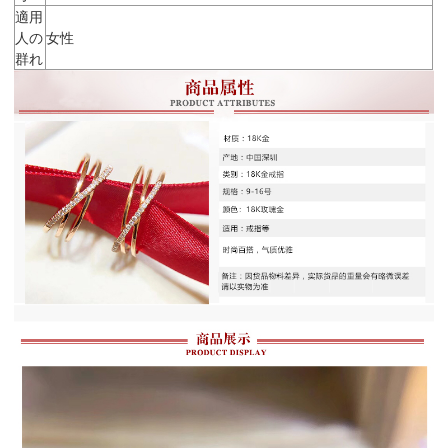
適用
人の
女性
群れ