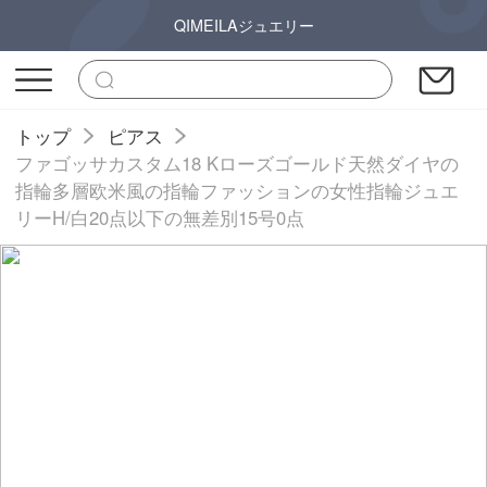
QIMEILAジュエリー
トップ
ピアス
ファゴッサカスタム18 Kローズゴールド天然ダイヤの
指輪多層欧米風の指輪ファッションの女性指輪ジュエ
リーH/白20点以下の無差別15号0点