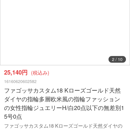
2
/
10
25,140円
(税込み)
16160620602582
ファゴッサカスタム18 Kローズゴールド天然
ダイヤの指輪多層欧米風の指輪ファッション
の女性指輪ジュエリーH/白20点以下の無差別1
5号0点
ファゴッサカスタム18 Kローズゴールド天然ダイヤの