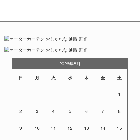
2026年8月
日
月
火
水
木
金
土
1
2
3
4
5
6
7
8
9
10
11
12
13
14
15