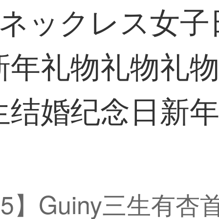
有杏ネックレス女
新年礼物礼物礼
生结婚纪念日新
0125】Guiny三生