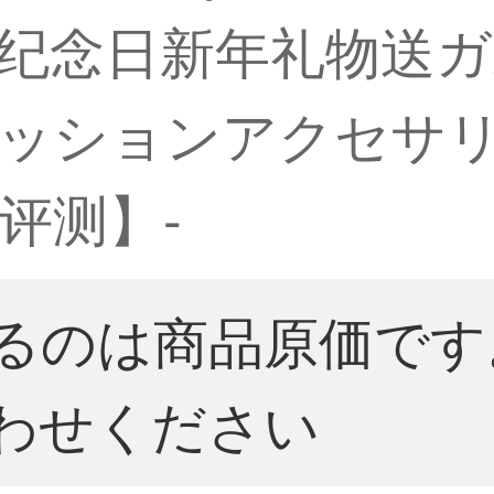
纪念日新年礼物送
ッションアクセサ
评测】-
るのは商品原価です
わせください