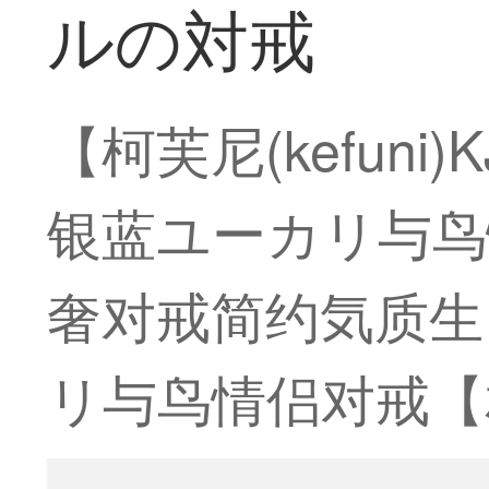
ルの対戒
【柯芙尼(kefuni
银蓝ユーカリ与鸟
奢对戒简约気质生
リ与鸟情侣对戒【