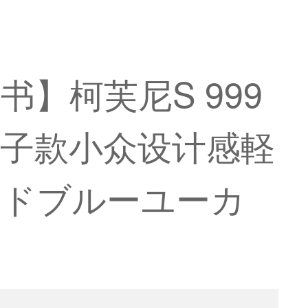
明书】柯芙尼S 999
子款小众设计感軽
ッドブルーユーカ