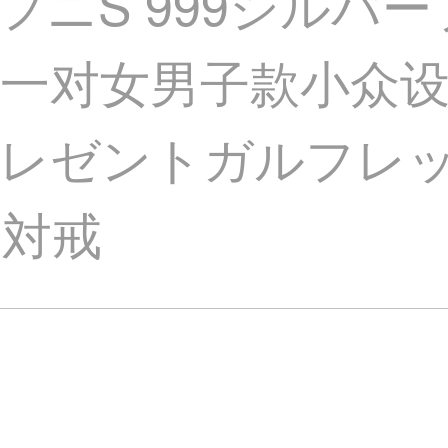
フニS 999シルバ
一对女男子款小众
プレゼントガルフレ
の対戒