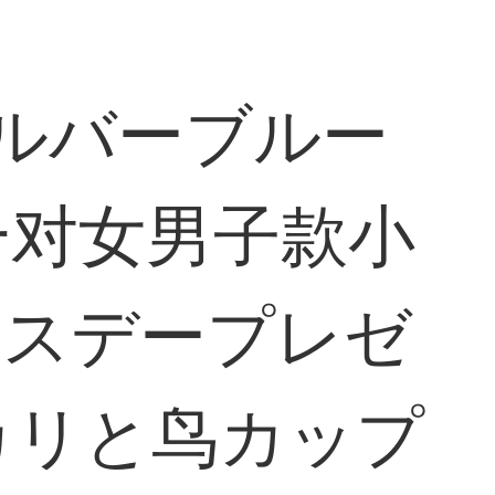
シルバーブルー
一对女男子款小
ースデープレゼ
カリと鸟カップ