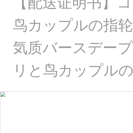
【配送证明书】コ
鸟カップルの指轮
気质バースデー
リと鸟カップル