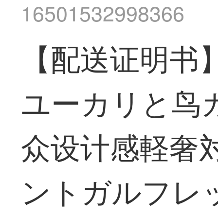
16501532998366
【配送证明书】
ユーカリと鸟
众设计感軽奢
ントガルフレ