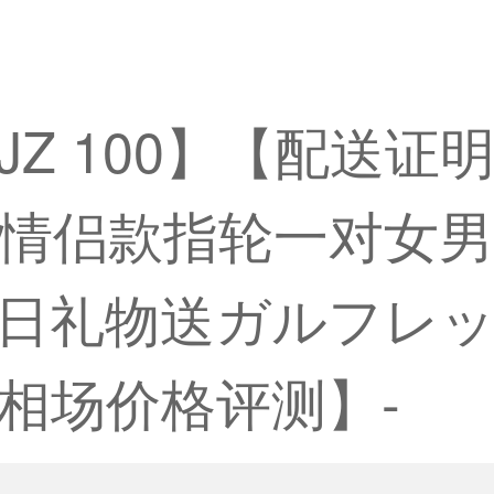
)KJZ 100】【配送证
情侣款指轮一对女男
日礼物送ガルフレ
相场价格评测】-