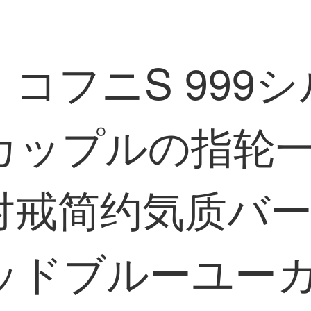
コフニS 999
カップルの指轮
対戒简约気质バ
ッドブルーユー