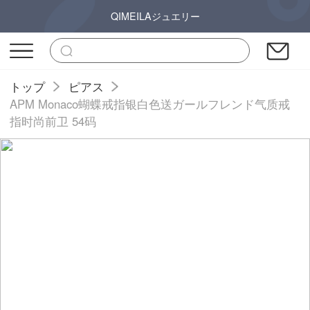
QIMEILAジュエリー
トップ
ピアス
APM Monaco蝴蝶戒指银白色送ガールフレンド气质戒
指时尚前卫 54码