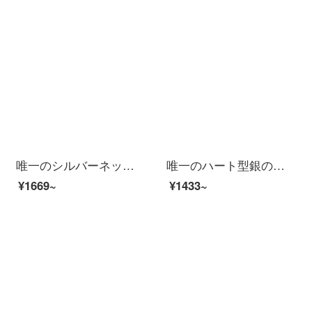
唯一のシルバーネックレス女性ファッションアクセサリーペンダントカップル鎖骨チェーン999足銀アクセサリーは彼女の誕生日プレゼントにスワロフスキーのジルコンの広告ギフトボックスをはめ込みます。
唯一のハート型銀のネックレスは、女性のファッションアクセサリーがぶら下がっています。カップルの鎖骨チェーン999足の銀のアクセサリーは、彼女にプレゼントします。スワロフスキーのジルコニアの証明書が付いています。
¥1669~
¥1433~