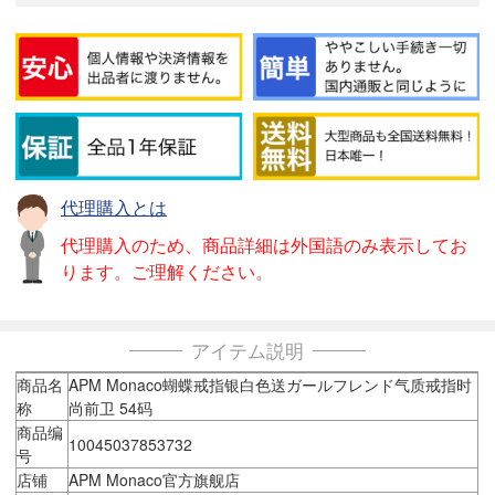
代理購入とは
代理購入のため、商品詳細は外国語のみ表示してお
ります。ご理解ください。
アイテム説明
商品名
APM Monaco蝴蝶戒指银白色送ガールフレンド气质戒指时
称
尚前卫 54码
商品编
10045037853732
号
店铺
APM Monaco官方旗舰店