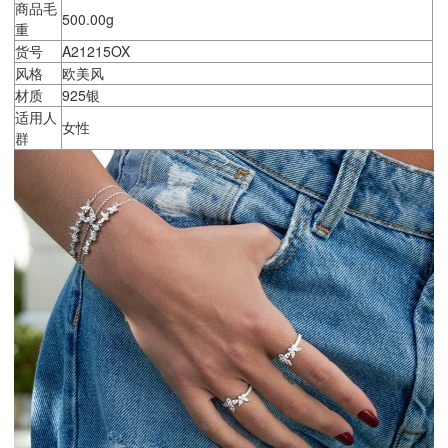
商品毛
500.00g
重
货号
A21215OX
风格
欧美风
材质
925银
适用人
女性
群