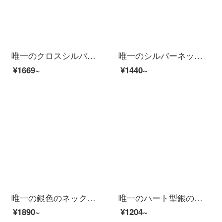
唯一のクロスシルバーネックレス男性ファッションアクセサリーのペンダント男性ヒップホップチェーン925シルバー学生アクセサリーは彼氏にシルバーアクセサリーをプレゼントします。
唯一のシルバーネックレス女性ファッションアクセサリーペンダントカップル999足银アクセサリーは彼女にプレゼントします。スワロフスキーのジルコンと证明书のバラの広告ギフトボックスを饰ります。
¥1669~
¥1440~
唯一の銀色のネックレスです。女性のペンダント二つセット999足銀のネックレス+ピアスセットに証明書を添えます。
唯一のハート型銀のネックレスは、女性のファッションアクセサリーがぶら下がっています。カップルの鎖骨チェーン999足の銀のアクセサリーは、彼女にプレゼントします。スワロフスキーのジルコニアの証明書が付いています。
¥1890~
¥1204~