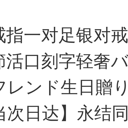
戒指一对足银对
節活口刻字轻奢
フレンド生日贈
/当次日达】永结