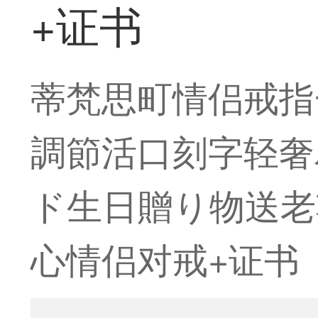
+证书
蒂梵思町情侣戒指
調節活口刻字轻奢
ド生日贈り物送老
心情侣对戒+证书【