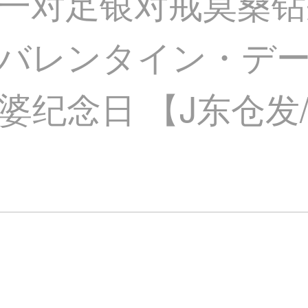
一对足银对戒莫桑钻
バレンタイン・デ
婆纪念日 【J东仓发