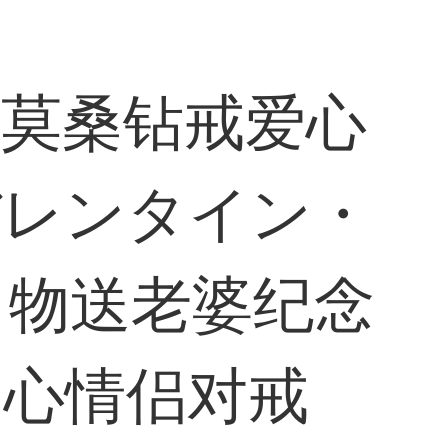
戒莫桑钻戒爱心
バレンタイン・
り物送老婆纪念
同心情侣对戒