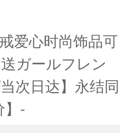
戒爱心时尚饰品可
ー送ガールフレン
/当次日达】永结同
】-