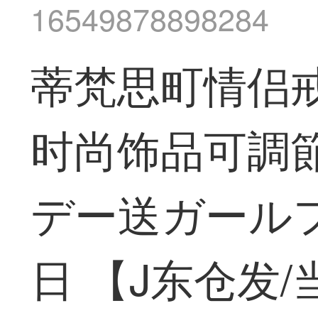
16549878898284
蒂梵思町情侣
时尚饰品可調
デー送ガール
日 【J东仓发