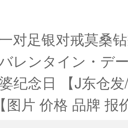
一对足银对戒莫桑钻
バレンタイン・デ
婆纪念日 【J东仓发
图片 价格 品牌 报价