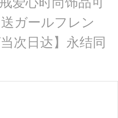
戒爱心时尚饰品可
ー送ガールフレン
/当次日达】永结同