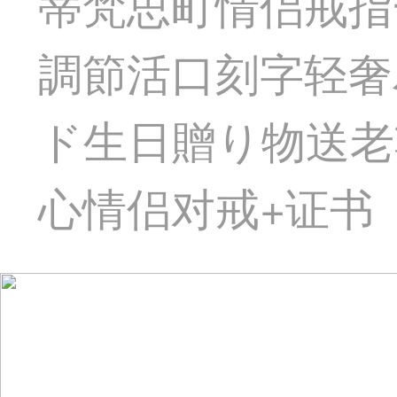
蒂梵思町情侣戒指
調節活口刻字轻奢
ド生日贈り物送老
心情侣对戒+证书