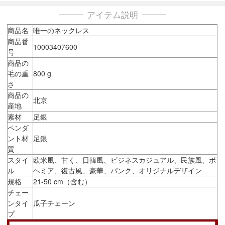
アイテム説明
商品名
唯一のネックレス
商品番
10003407600
号
商品の
毛の重
800 g
さ
商品の
北京
産地
素材
足銀
ペンダ
ント材
足銀
質
スタイ
欧米風、甘く、日韓風、ビジネスカジュアル、民族風、ボ
ル
ヘミア、復古風、豪華、パンク、オリジナルデザイン
規格
21-50 cm（含む）
チェー
ンタイ
瓜子チェーン
プ