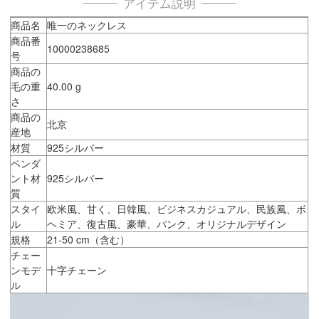
アイテム説明
商品名
唯一のネックレス
商品番
10000238685
号
商品の
毛の重
40.00 g
さ
商品の
北京
産地
材質
925シルバー
ペンダ
ント材
925シルバー
質
スタイ
欧米風、甘く、日韓風、ビジネスカジュアル、民族風、ボ
ル
ヘミア、復古風、豪華、パンク、オリジナルデザイン
規格
21-50 cm（含む）
チェー
ンモデ
十字チェーン
ル