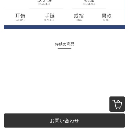
お勧め商品
唯一の銀のネックレス女性の四つ葉のクローバーのセット999足の銀のネックレス+ブレスレットのセットは証明書を配合します。
唯一のクロスシルバーネックレス男性ファッションアクセサリーのペンダント男性ヒップホップチェーン925シルバー学生アクセサリーは彼氏にシルバーアクセサリーをプレゼントします。
お問い合わせ
¥2118~
¥1669~