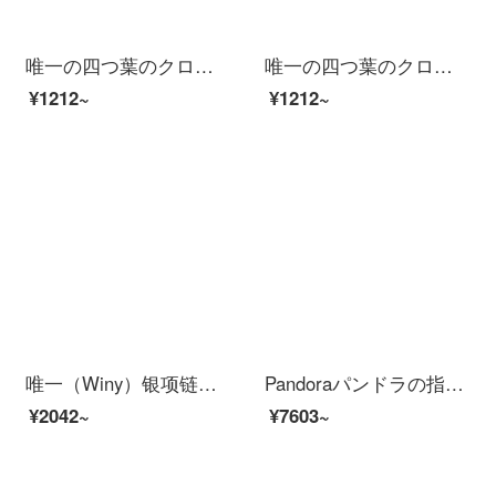
唯一の四つ葉のクローバーシルバーネックレス女性ファッションアクセサリー鎖骨チェーンカップルは999足の銀の首のチェーンをぶら下げて彼女に証明書の青色をプレゼントします。
唯一の四つ葉のクローバーシルバーネックレス女性ファッションアクセサリー鎖骨チェーンカップルのペンダント999足の銀の首飾りネックレスは彼女にプレゼントします。
¥1212~
¥1212~
唯一（Winy）银项链女士跳动的心两件套999足银项链+耳钉套装配证书
Pandoraパンドラの指輪の女性925銀は190919 CZファッションアクセサリーを巻いて彼女にプレゼントします。
¥2042~
¥7603~