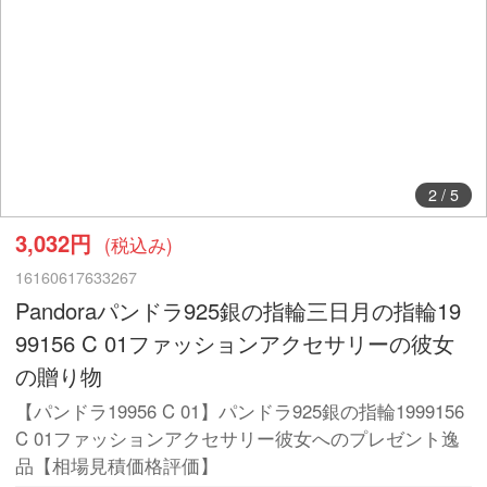
3
/
5
3,032円
(税込み)
16160617633267
Pandoraパンドラ925銀の指輪三日月の指輪19
99156 C 01ファッションアクセサリーの彼女
の贈り物
【パンドラ19956 C 01】パンドラ925銀の指輪1999156
C 01ファッションアクセサリー彼女へのプレゼント逸
品【相場見積価格評価】