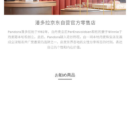
お勧め商品