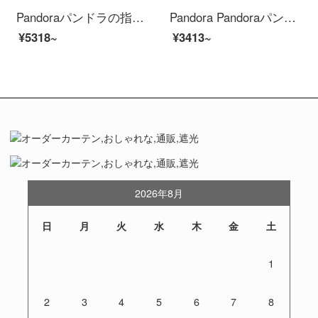
Pandoraパンドラの指輪女性バラの金色のヒナギクの花冠の指輪188799 C 01ファッションアクセサリーは彼女にプレゼントします。
Pandora Pandoraパンドラカップルは指輪の女性バラゴールドPANDORAに対して愛情を表します。18733ファッションアクセサリーは彼女にプレゼントします。
¥5318~
¥3413~
2026年8月
日
月
火
水
木
金
土
1
2
3
4
5
6
7
8