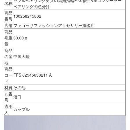
ップルペアリング男女の結婚指輪F-G/優白VS/コンシーラー
名称
ペアリングの色分け
商品
100258245802
番号
店舗
ファゴッサファッションアクセサリー旗艦店
商品
毛重
30.00 g
量
商品
の産
中国大陸
地
商品
コー
FFS 62545638211 A
ド
材質
その他
丸番
活口
号
適用
カップル
人