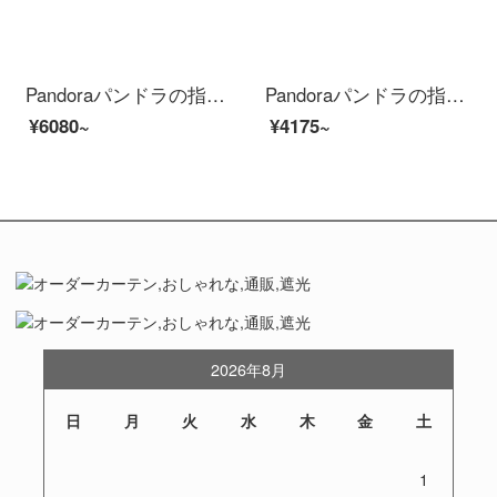
Pandoraパンドラの指輪女性バラゴールドピンクの魔法王冠
Pandoraパンドラの指輪の女性925銀のPANDORAの心190963 CZファッションアクセサリーは彼女にプレゼントします。
¥6080~
¥4175~
2026年8月
日
月
火
水
木
金
土
1