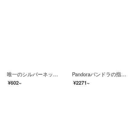
唯一のシルバーネックレス女性ファッションアクセサリー鎖骨チェーン925シルバーチェーンネックレス満天の星鎖骨チェーン配合チェーン誕生日プレゼント
Pandoraパンドラの指輪の女性925銀の願いは196316 CZファッションアクセサリーを点滅して彼女にプレゼントします。
¥602~
¥2271~