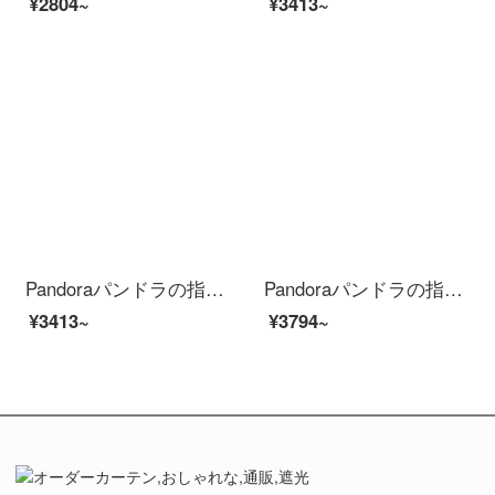
¥2804~
¥3413~
Pandoraパンドラの指輪の女性925銀天の星間の指輪198492 C-01ファッションアクセサリーは彼女に贈り物をします。
Pandoraパンドラの指輪の女性925銀の童話の光196242 C Zファッションアクセサリーは彼女に贈り物をします。
¥3413~
¥3794~