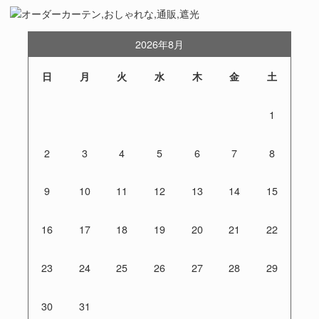
2026年8月
日
月
火
水
木
金
土
1
2
3
4
5
6
7
8
9
10
11
12
13
14
15
16
17
18
19
20
21
22
23
24
25
26
27
28
29
30
31