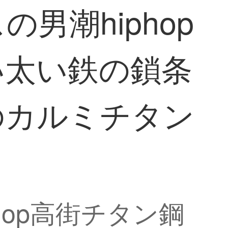
男潮hiphop
い太い鉄の鎖条
のカルミチタン
hop高街チタン鋼