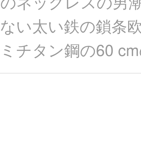
のネックレスの男潮h
ない太い鉄の鎖条
チタン鋼の60 cmの