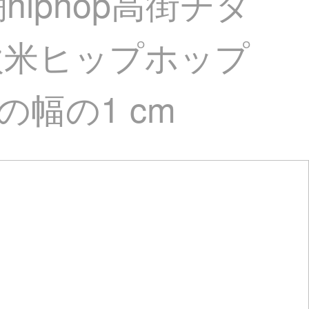
iphop高街チタ
欧米ヒップホップ
幅の1 cm