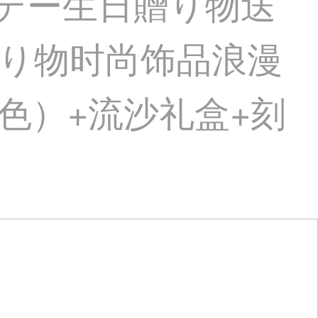
・デー生日贈り物送
り物时尚饰品浪漫
色）+流沙礼盒+刻