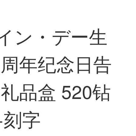
タイン・デー生
婚周年纪念日告
品盒 520钻
+刻字