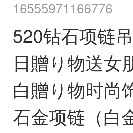
16555971166776
520钻石项链
日贈り物送女
白贈り物时尚饰
石金项链（白