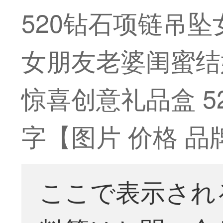
520钻石项链吊
女朋友老婆闺蜜结
惊喜创意礼品盒 5
字【图片 价格 品
ここで表示され