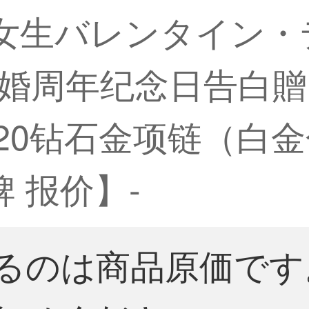
坠女生バレンタイン
婚周年纪念日告白贈
20钻石金项链（白金
牌 报价】-
るのは商品原価です