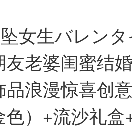
吊坠女生バレン
朋友老婆闺蜜结
品浪漫惊喜创意礼
金色）+流沙礼盒