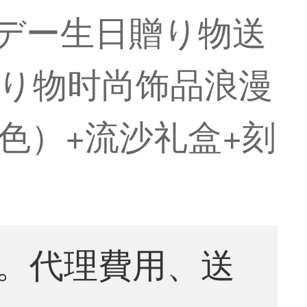
・デー生日贈り物送
り物时尚饰品浪漫
色）+流沙礼盒+刻
。代理費用、送