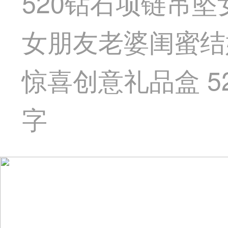
520钻石项链吊
女朋友老婆闺蜜结
惊喜创意礼品盒 5
字