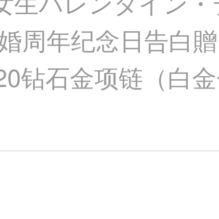
坠女生バレンタイン
婚周年纪念日告白贈
20钻石金项链（白金