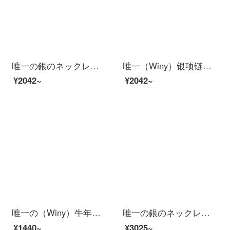
唯一の銀のネックレス女性の四つ葉のクローバーのセット999足の銀のネックレス+ピアスのセットは証明書を配合します。
唯一（Winy）银项链女士跳动的心两件套999足银项链+耳钉套装配证书
¥2042~
¥2042~
唯一の（Winy）牛年本命年の銀のネックレスの女性のファッション的なアクセサリはぶら下がってカップルの鎖骨の鎖の925銀の暖かくて変色するアクセサリーは彼女に贈り物を送ります。
唯一の銀のネックレス女性の四つ葉のクローバーの三点セット999足の銀のネックレス+ブレスレット+ピアスのセットは証明書を配合します。
¥1440~
¥3025~