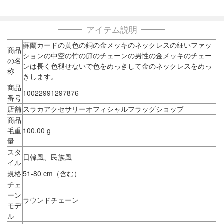
アイテム説明
蘇蘭カードの黄色の銅の金メッキのネックレスの細いファッ
商品
ションの中空の竹の節のチェーンの男性の金メッキのチェー
の名
ンは長く色褪せないで色をめっきして金のネックレスをめっ
称
きします。
商品
10022991297876
番号
店舗
スラカアクセサリーオフィシャルフラッグショップ
商品
毛重
100.00 g
量
スタ
日韓風、民族風
イル
規格
51-80 cm（含む）
チェ
ーン
ラウンドチェーン
モデ
ル