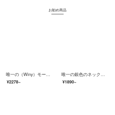
お勧め商品
唯一の（Winy）モー桑四つ葉のクローバーのネックレス女性ファッションアクセサリーはカップルの鎖骨チェーン999足の銀のアクセサリーにぶら下がって彼女に証明書をプレゼントします。
唯一の銀色のネックレスです。女性のペンダント二つセット999足銀のネックレス+ピアスセットに証明書を添えます。
¥2278~
¥1890~