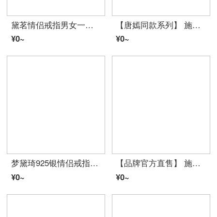
黛茗情侣戒指男女一对999银バレンタイン・デー生日贈り物送ガールフレンド男友活口对戒结订求婚送老公老婆情侣女生告白礼首饰品 留白对戒
【唐嫣同款系列】 施华洛世奇 戒指套装 52号 5184979
¥0~
¥0~
梦黛琦925银情侣戒指一对开口可調節学生韩版时尚男女求婚结婚对戒七夕バレンタイン・デー贈り物 【情侣款一对】
【品牌官方直售】 施华洛世奇 RARE 戒指 5032899 镀玫瑰金色 52号 5032899
¥0~
¥0~