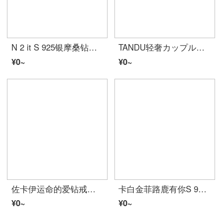
N 2 it S 925银摩桑钻指轮女プロポーズ指轮カップル対戒结记念日诞生日赠送物1カラット半壁江山
TANDU轻奢カップルリング男女一対简约ファッションアクセサリーカップルプロポーズペアリング结婚プレゼントプレゼントガールフレンドプレゼント妻记念日诞生日プレゼント【心の中にあなたがいる】カップルペアリング活口
¥0~
¥0~
佐卡伊运命的爱钻戒女ダイヤモンド指轮30分至1克拉六爪求婚结婚指轮ジュエリー可裸钻定定共52分(40+12)D-E/VS现物
卡白金菲路鹿有你S 925银情侣指轮男女一対ファッションアクセサリー学生对戒结婚送ガールフレンド告白生日520赠物
¥0~
¥0~