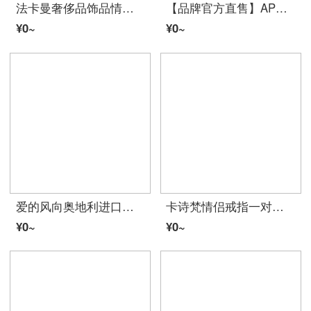
法卡曼奢侈品饰品情侣戒指女一对戒999银素男活口订婚求婚简约镶钻纪念生日贈り物送ガールフレンド老婆
【品牌官方直售】APM Monaco高级几何戒指女轻奢个性高级关节戒Z字指环贈り物女 经典银镶晶钻54
¥0~
¥0~
爱的风向奥地利进口锆石情侣戒指女一对对戒小众设计女性时尚个性求婚结婚送ガールフレンド送老婆送闺蜜バレンタイン・デー生日贈り物 奥地利进口锆石情侣戒指【免费刻字+永生花礼盒】
卡诗梵情侣戒指一对男女对戒爱心时尚宝石品开口定制可調節520バレンタイン・デー贈り物生日定情信物结婚纪念日送ガールフレンド 【免费刻字】爱无止境对戒（可分地址发货）
¥0~
¥0~