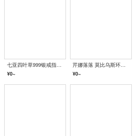
七亚四叶草999银戒指女清新刻字日韩版学生潮人足银食指环开口尾戒送女朋友贈り物 守护幸福四叶草戒指【品牌礼盒】
芹娜落落 莫比乌斯环戒指男性潮复古小众设计轻奢学生简约时尚个性情侣食指女网红高级感指环 无尽戒指 （开口可调大小）
¥0~
¥0~