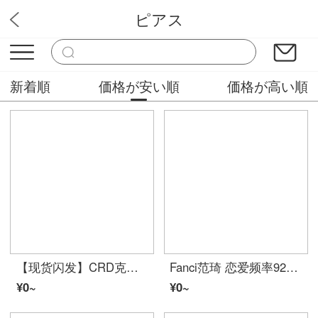
ピアス
QIMEILAジュエリー
新着順
価格が安い順
価格が高い順
【现货闪发】CRD克徕帝余生系列铂金戒指钻石情侣戒指对戒铂金对戒结婚求婚戒指一对 铂金对戒 一对
Fanci范琦 恋爱频率925银情侣戒指一对男女性对戒活口可調節指环学生银饰生日バレンタイン・デー贈り物送ガールフレンド
¥0~
¥0~