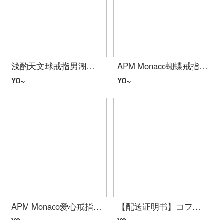
浅酌天文球戒指男潮流学生单身翻转变形宇宙球韩版复古创意情侣戒指潮网红霸气潮男生日贈り物 银色 默认中号【要大号或小号请备注】
APM Monaco蝴蝶戒指银白色送ガールフレンド气质戒指时尚前卫 54码
¥0~
¥0~
APM Monaco爱心戒指玫瑰金色简约时尚戒指前卫 玫瑰金 58码
【配送证明书】コフニS 999シルバーブルーユーカリと鸟カップルの指轮一对女男子款小众设计感軽奢対戒简约気质バースデープレゼントガルフレッドブルーユーカリと鸟カップルの対戒