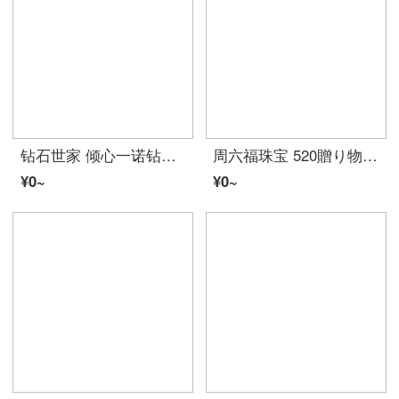
钻石世家 倾心一诺钻戒白18K金钻石戒指女求婚结婚戒指群镶50分效果 主石13分 14号（现货）
周六福珠宝 520贈り物 皇冠 18K金戒指女性彩金玫瑰金女戒 KI016886 活口
¥0~
¥0~