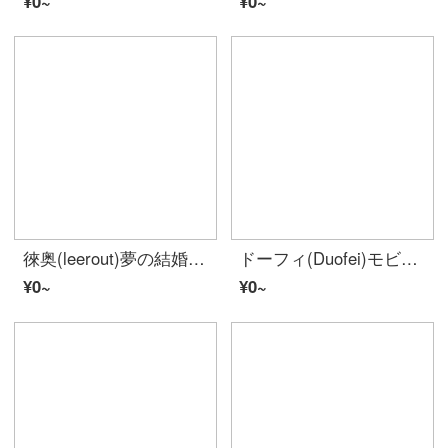
¥0~
¥0~
徠奥(leerout)夢の結婚式カップル指輪一対の女性925銀軽奢小衆デザイン刻字開口指輪誕生日プレゼントガールフレンド夢の結婚式【ギフトボックス包装順豊出荷】
ドーフィ(Duofei)モビウスダイヤモンドプラチナリングpt 950プラチナプロポーズ活口カップル対戒結婚記念日バレンタイン・デイプレゼントガルフレッド妻モビウスダイヤモンドカップル対戒【美しいギフトボックス/無料刻字】
¥0~
¥0~